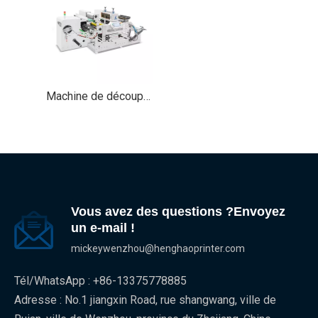
Machine de découpe à rembobinage rouleau à rouleau, machine de découpe rotative semi/complète
Vous avez des questions ?Envoyez
un e-mail !
mickeywenzhou@henghaoprinter.com
Tél/WhatsApp : +86-13375778885
Adresse : No.1 jiangxin Road, rue shangwang, ville de