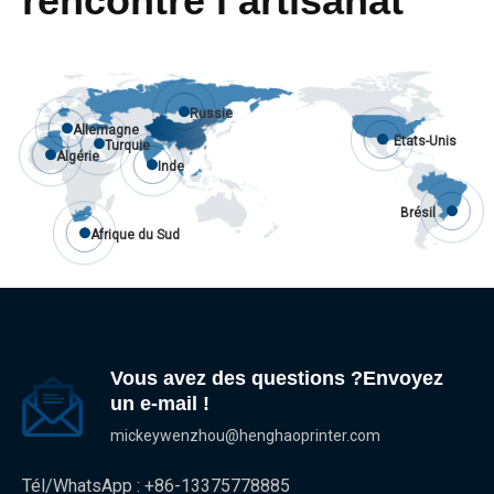
rencontre l’artisanat
Russie
Allemagne
États-Unis
Turquie
Algérie
Inde
Brésil
Afrique du Sud
Vous avez des questions ?Envoyez
un e-mail !
mickeywenzhou@henghaoprinter.com
Tél/WhatsApp : +86-13375778885