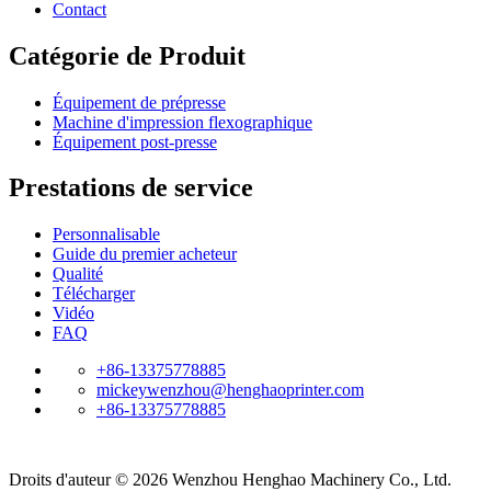
Contact
Catégorie de Produit
Équipement de prépresse
Machine d'impression flexographique
Équipement post-presse
Prestations de service
Personnalisable
Guide du premier acheteur
Qualité
Télécharger
Vidéo
FAQ
+86-13375778885
mickeywenzhou@henghaoprinter.com
+86-13375778885
Droits d'auteur ©
2026
Wenzhou Henghao Machinery Co., Ltd.